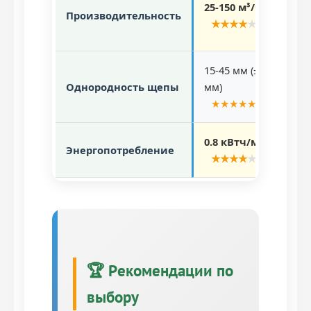
25-150 м³/час
Производительность
ча
★
★
★
★
★
15-45 мм (±2
10
Однородность щепы
мм)
(±
★
★
★
★
★
0.8 кВтч/м³
1.
Энергопотребление
★
★
★
★
★
🏆 Рекомендации по
выбору