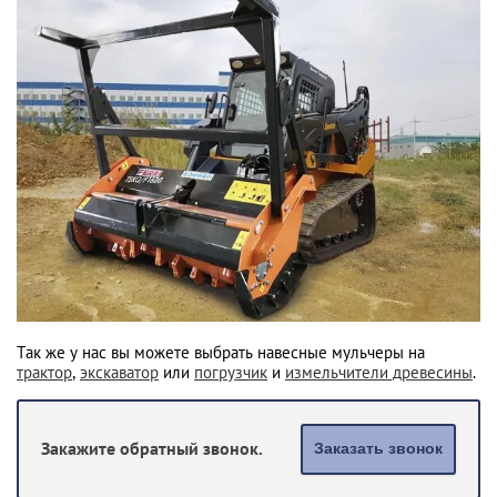
Так же у нас вы можете выбрать навесные мульчеры на
трактор
,
экскаватор
или
погрузчик
и
измельчители древесины
.
Закажите обратный звонок.
Заказать звонок