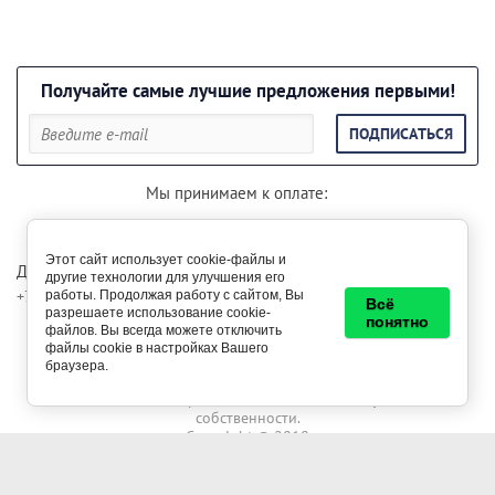
Получайте самые лучшие предложения первыми!
ПОДПИСАТЬСЯ
Мы принимаем к оплате:
Этот сайт использует cookie-файлы и
Для консультации звоните по телефонам:
другие технологии для улучшения его
+7 (985) 29-999-85
+7 (999) 29-500-69
работы. Продолжая работу с сайтом, Вы
Всё
разрешаете использование cookie-
понятно
файлов. Вы всегда можете отключить
Вся информация на сайте опубликована только в
файлы cookie в настройках Вашего
ознакомительных целях и никогда и ни при каких условиях не
браузера.
является публичной офертой. Все права защищены законом
Российской Федерации о защите интеллектуальной
собственности.
Copyright © 2018
Заказ, разработка,
создание сайтов
в студии Мегагрупп.