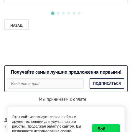
НАЗАД
Получайте самые лучшие предложения первыми!
ПОДПИСАТЬСЯ
Мы принимаем к оплате:
Этот сайт использует cookie-файлы и
Для консультации звоните по телефонам:
другие технологии для улучшения его
+7 (985) 29-999-85
+7 (999) 29-500-69
работы. Продолжая работу с сайтом, Вы
Всё
разрешаете использование cookie-