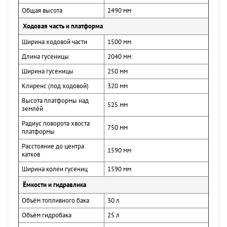
Общая высота
2490 мм
Ходовая часть и платформа
Ширина ходовой части
1500 мм
Длина гусеницы
2040 мм
Ширина гусеницы
250 мм
Клиренс (под ходовой)
320 мм
Высота платформы над
525 мм
землёй
Радиус поворота хвоста
750 мм
платформы
Расстояние до центра
1590 мм
катков
Ширина колеи гусениц
1590 мм
Ёмкости и гидравлика
Объём топливного бака
30 л
Объём гидробака
25 л