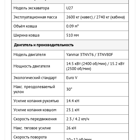
Модель экскаватора
U27
Эксплуатационная масса
2600 кг (навес) / 2740 кг (кабина)
Объём ковша
0.09 м³
Ширина ковша
510 мм
Двигатель и производительность
Модель двигателя
Yanmar 3TNV76 / 3TNV80F
14.5 кВт (2400 об/мин) / 15.2 кВт
Мощность двигателя
(2500 об/мин)
Экологический стандарт
Euro V
Макс. преодолеваемый
30°
уклон
Усилие копания рукоятью
14.4 кН
Усилие копания ковшом
23.1 кН
Скорость передвижения
2.3 / 4.2 км/ч
Макс. тяговое усилие
26 кН
Скорость поворота
10–12 об/мин