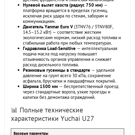
Нулевой вылет хвоста (радиус 750 мм)
—
платформа вращается в пределах гусениц,
исключая риск удара по стенам, заборам и
коммуникациям.
Двигатель Yanmar Euro V
(3TNV76 / 3TNV80F,
14.5–15.2 кВт) — соответствие жестким
экологическим нормам, низкий расход топлива и
стабильная работа при любых температурах.
Гидравлика Load-Sensitive
— интеллектуальная
подача масла под нагрузку повышает
отзывчивость органов управления и снижает
расход дизельного топлива.
Резиновые гусеницы в стандарте
— удельное
давление на грунт всего 30 кПа, сохранение
асфальта, брусчатки и ландшафтных покрытий.
Ширина 1500 мм
— беспрепятственный проезд
через стандартные ворота, узкие проезды и
калитки без демонтажа ограждений.
📊 Полные технические
характеристики Yuchai U27
Базовые параметры