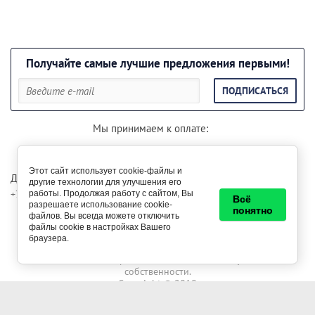
Получайте самые лучшие предложения первыми!
ПОДПИСАТЬСЯ
Мы принимаем к оплате:
Этот сайт использует cookie-файлы и
Для консультации звоните по телефонам:
другие технологии для улучшения его
+7 (985) 29-999-85
+7 (999) 29-500-69
работы. Продолжая работу с сайтом, Вы
Всё
разрешаете использование cookie-
понятно
файлов. Вы всегда можете отключить
Вся информация на сайте опубликована только в
файлы cookie в настройках Вашего
ознакомительных целях и никогда и ни при каких условиях не
браузера.
является публичной офертой. Все права защищены законом
Российской Федерации о защите интеллектуальной
собственности.
Copyright © 2018
Заказ, разработка,
создание сайтов
в студии Мегагрупп.