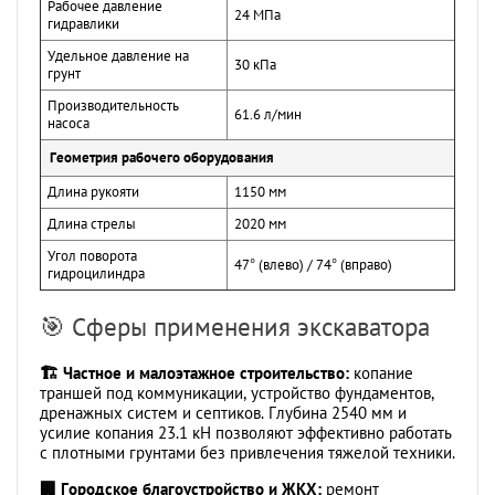
Рабочее давление
24 МПа
гидравлики
Удельное давление на
30 кПа
грунт
Производительность
61.6 л/мин
насоса
Геометрия рабочего оборудования
Длина рукояти
1150 мм
Длина стрелы
2020 мм
Угол поворота
47° (влево) / 74° (вправо)
гидроцилиндра
🎯 Сферы применения экскаватора
🏗️ Частное и малоэтажное строительство:
копание
траншей под коммуникации, устройство фундаментов,
дренажных систем и септиков. Глубина 2540 мм и
усилие копания 23.1 кН позволяют эффективно работать
с плотными грунтами без привлечения тяжелой техники.
🏢 Городское благоустройство и ЖКХ:
ремонт