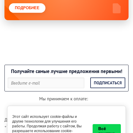
ПОДРОБНЕЕ
Получайте самые лучшие предложения первыми!
ПОДПИСАТЬСЯ
Мы принимаем к оплате:
Этот сайт использует cookie-файлы и
Для консультации звоните по телефонам:
другие технологии для улучшения его
+7 (985) 29-999-85
+7 (999) 29-500-69
работы. Продолжая работу с сайтом, Вы
Всё
разрешаете использование cookie-