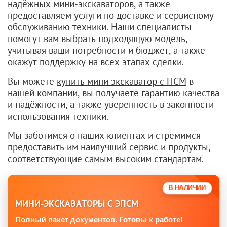
надёжных
мини-экскаваторов
,
а
также
предоставляем
услуги
по
доставке
и
сервисному
обслуживанию
техники.
Наши
специалисты
помогут
вам
выбрать
подходящую
модель,
учитывая
ваши
потребности
и
бюджет,
а
также
окажут
поддержку
на
всех
этапах
сделки.
Вы можете
купить
мини экскаватор
с
ПСМ
в
нашей
компании,
вы
получаете
гарантию
качества
и
надёжности,
а
также
уверенность
в
законности
использования
техники.
Мы
заботимся
о
наших
клиентах
и
стремимся
предоставить
им
наилучший
сервис
и
продукты,
соответствующие
самым
высоким
стандартам.
В НАЛИЧИИ
МИНИ-ЭКСКАВАТОРЫ С ЭПСМ
Полный пакет документов. Готовы к работе!